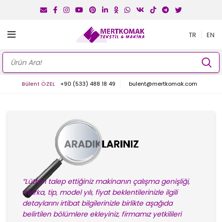
TR
EN
Bülent ÖZEL
+90 (533) 488 18 49
bulent@mertkomak.com
“Lütfen talep ettiğiniz makinanın çalışma genişliği,
marka, tip, model yılı, fiyat beklentilerinizle ilgili
detaylarını irtibat bilgilerinizle birlikte aşağıda
belirtilen bölümlere ekleyiniz, firmamız yetkilileri