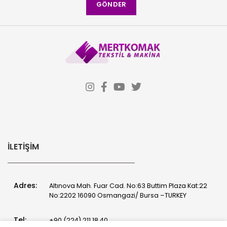
İLETIŞIM
Adres:
Altınova Mah. Fuar Cad. No:63 Buttim Plaza Kat:22
No:2202 16090 Osmangazi/ Bursa –TURKEY
Tel:
+90 (224) 211 18 40