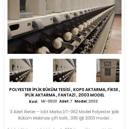
POLYESTER İPLIK BÜKÜM TESISI , KOPS AKTARMA, FIKSE ,
İPLIK AKTARMA , FANTAZI , 2003 MODEL
Mr-05131
Adet:
7
Model:
2003
3 Adet Rieter – Icbt Marka DT-362 Model Polyester İplik
Büküm Makinası çift katlı , 336 iğli 2003 model .