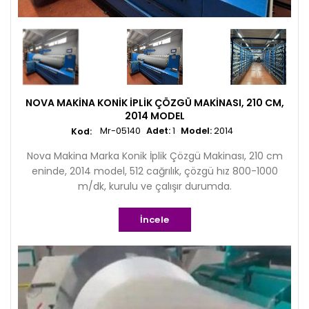
NOVA MAKINA KONIK İPLIK ÇÖZGÜ MAKINASI, 210 CM,
2014 MODEL
Mr-05140
Adet:
1
Model:
2014
Nova Makina Marka Konik İplik Çözgü Makinası, 210 cm
eninde, 2014 model, 512 cağrılık, çözgü hız 800-1000
m/dk, kurulu ve çalışır durumda.
İncele