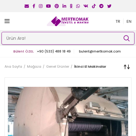
TR
EN
Bülent ÖZEL
+90 (533) 488 18 49
bulent@mertkomak.com
Ana Sayfa
Mağaza
Genel Ürünler
İkinci El Makinalar