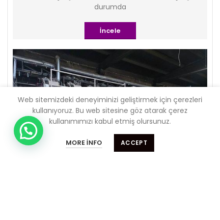
durumda
İncele
Web sitemizdeki deneyiminizi geliştirmek için çerezleri
kullanıyoruz.
Bu web sitesine göz atarak çerez
kullanımımızı kabul etmiş olursunuz.
Almak istediğiniz makinaları sitemizden ,
Size nasıl yardımcı olabilirim ??
satmak istediğiniz makinaları bizlere
MORE INFO
ACCEPT
bildirebilirsiniz. 0 533 488 18 49