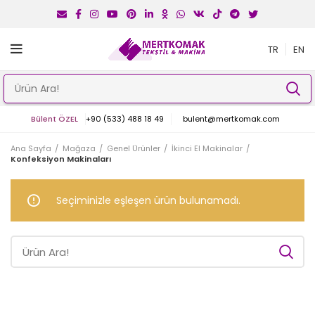
TR
EN
Bülent ÖZEL
+90 (533) 488 18 49
bulent@mertkomak.com
Ana Sayfa
Mağaza
Genel Ürünler
İkinci El Makinalar
Konfeksiyon Makinaları
Seçiminizle eşleşen ürün bulunamadı.