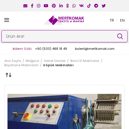
TR
EN
Bülent ÖZEL
+90 (533) 488 18 49
bulent@mertkomak.com
Ana Sayfa
Mağaza
Genel Ürünler
İkinci El Makinalar
Boyahane Makinaları
Köpük Makinaları