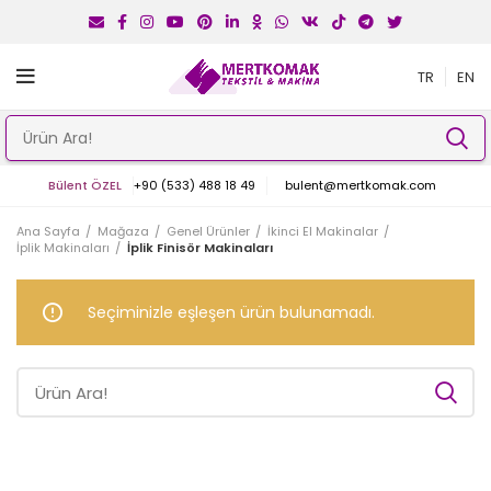
TR
EN
Bülent ÖZEL
+90 (533) 488 18 49
bulent@mertkomak.com
Ana Sayfa
Mağaza
Genel Ürünler
İkinci El Makinalar
İplik Makinaları
İplik Finisör Makinaları
Seçiminizle eşleşen ürün bulunamadı.