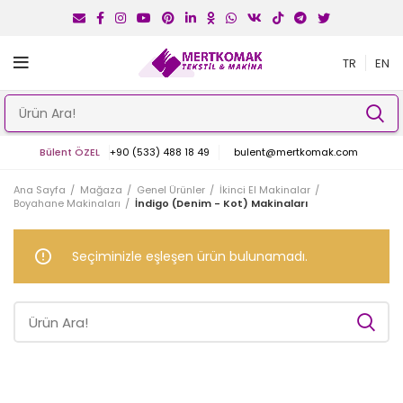
TR
EN
Bülent ÖZEL
+90 (533) 488 18 49
bulent@mertkomak.com
Ana Sayfa
Mağaza
Genel Ürünler
İkinci El Makinalar
Boyahane Makinaları
İndigo (Denim - Kot) Makinaları
Seçiminizle eşleşen ürün bulunamadı.