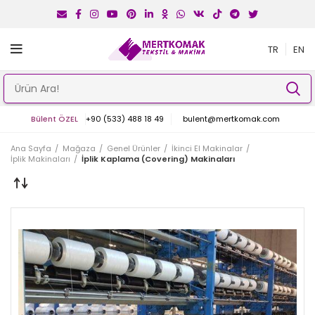
TR
EN
Bülent ÖZEL
+90 (533) 488 18 49
bulent@mertkomak.com
Ana Sayfa
Mağaza
Genel Ürünler
İkinci El Makinalar
İplik Makinaları
İplik Kaplama (Covering) Makinaları