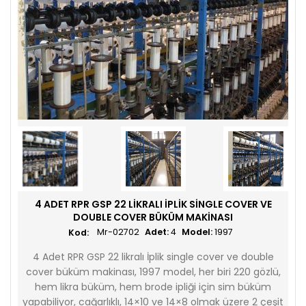
4 ADET RPR GSP 22 LIKRALI İPLIK SINGLE COVER VE
DOUBLE COVER BÜKÜM MAKINASI
Mr-02702
Adet:
4
Model:
1997
4 Adet RPR GSP 22 likralı İplik single cover ve double
cover büküm makinası, 1997 model, her biri 220 gözlü,
hem likra büküm, hem brode ipliği için sim büküm
yapabiliyor, cağarlıklı, 14×10 ve 14×8 olmak üzere 2 çeşit