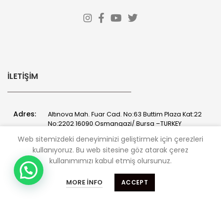
İLETIŞIM
Adres:
Altınova Mah. Fuar Cad. No:63 Buttim Plaza Kat:22
No:2202 16090 Osmangazi/ Bursa –TURKEY
Web sitemizdeki deneyiminizi geliştirmek için çerezleri
Tel:
+90 (224) 211 18 40
kullanıyoruz.
Bu web sitesine göz atarak çerez
kullanımımızı kabul etmiş olursunuz.
Almak istediğiniz makinaları sitemizden ,
Fax:
+90 (224) 211 18 41
satmak istediğiniz makinaları bizlere
MORE INFO
ACCEPT
bildirebilirsiniz. 0 533 488 18 49