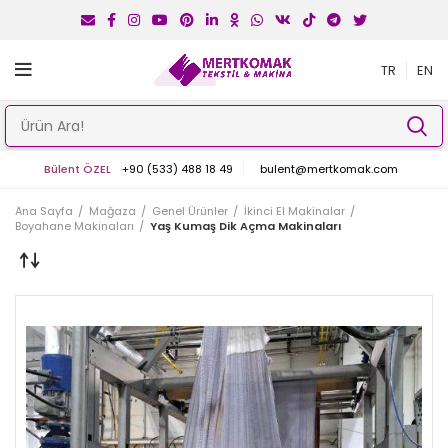
TR
EN
Bülent ÖZEL
+90 (533) 488 18 49
bulent@mertkomak.com
Ana Sayfa
Mağaza
Genel Ürünler
İkinci El Makinalar
Boyahane Makinaları
Yaş Kumaş Dik Açma Makinaları