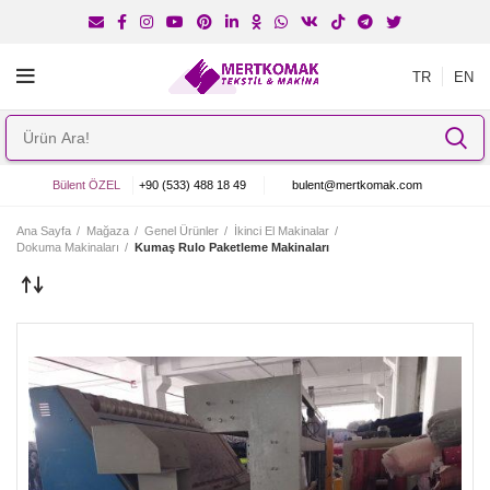
TR
EN
Bülent ÖZEL
+90 (533) 488 18 49
bulent@mertkomak.com
Ana Sayfa
Mağaza
Genel Ürünler
İkinci El Makinalar
Dokuma Makinaları
Kumaş Rulo Paketleme Makinaları