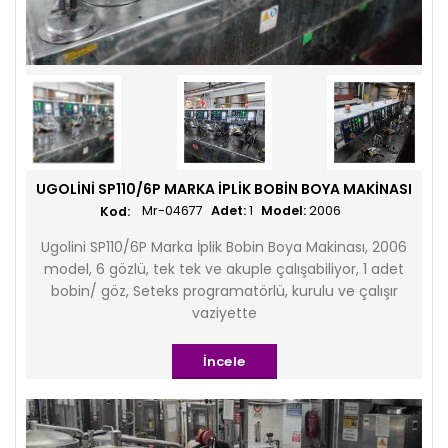
UGOLINI SP110/6P MARKA İPLIK BOBIN BOYA MAKINASI
Mr-04677
Adet:
1
Model:
2006
Ugolini SP110/6P Marka İplik Bobin Boya Makinası, 2006
model, 6 gözlü, tek tek ve akuple çalışabiliyor, 1 adet
bobin/ göz, Seteks programatörlü, kurulu ve çalışır
vaziyette
İncele