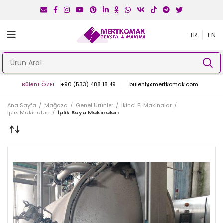
TR
EN
Bülent ÖZEL
+90 (533) 488 18 49
bulent@mertkomak.com
Ana Sayfa
Mağaza
Genel Ürünler
İkinci El Makinalar
İplik Makinaları
İplik Boya Makinaları