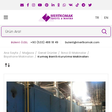
TR
EN
Bülent ÖZEL
+90 (533) 488 18 49
bulent@mertkomak.com
Ana Sayfa
Mağaza
Genel Ürünler
İkinci El Makinalar
Boyahane Makinaları
Kumaş Bantlı Kurutma Makinaları