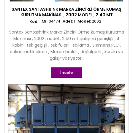
SANTEX SANTASHRINK MARKA ZINCIRLI ÖRME KUMAŞ
KURUTMA MAKINASI , 2002 MODEL , 2.40 MT
Mr-04474
Adet:
1
Model:
2002
Santex Santashrink Marka Zincirli Örme kumaş Kurutma
Makinası , 2002 model , 2.40 mt çalışma genişliği , 4
kabin , tek geçişli , tek fularlı , sallama , Siemens PLC ,
dokunmatik ekran , Maxon brülör , doğalgazlı , kurulu ve
çalışır vaziyette .
İncele