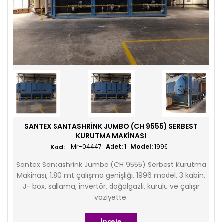
SANTEX SANTASHRINK JUMBO (CH 9555) SERBEST
KURUTMA MAKINASI
Mr-04447
Adet:
1
Model:
1996
Santex Santashrink Jumbo (CH 9555) Serbest Kurutma
Makinası, 1.80 mt çalışma genişliği, 1996 model, 3 kabin,
J- box, sallama, invertör, doğalgazlı, kurulu ve çalışır
vaziyette.
İncele