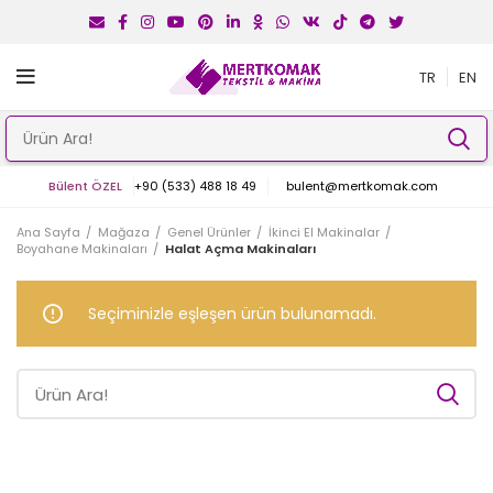
TR
EN
Bülent ÖZEL
+90 (533) 488 18 49
bulent@mertkomak.com
Ana Sayfa
Mağaza
Genel Ürünler
İkinci El Makinalar
Boyahane Makinaları
Halat Açma Makinaları
Seçiminizle eşleşen ürün bulunamadı.