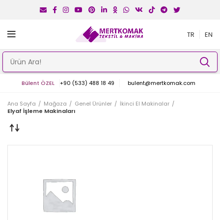
TR
EN
Bülent ÖZEL
+90 (533) 488 18 49
bulent@mertkomak.com
Ana Sayfa
Mağaza
Genel Ürünler
İkinci El Makinalar
Elyaf İşleme Makinaları