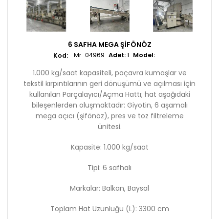
6 SAFHA MEGA ŞIFÖNÖZ
Mr-04969
Adet:
1
Model:
—
1.000 kg/saat kapasiteli, paçavra kumaşlar ve
tekstil kırpıntılarının geri dönüşümü ve açılması için
kullanılan Parçalayıcı/Açma Hattı; hat aşağıdaki
bileşenlerden oluşmaktadır: Giyotin, 6 aşamalı
mega açıcı (şifönöz), pres ve toz filtreleme
ünitesi.
Kapasite: 1.000 kg/saat
Tipi: 6 safhalı
Markalar: Balkan, Baysal
Toplam Hat Uzunluğu (L): 3300 cm