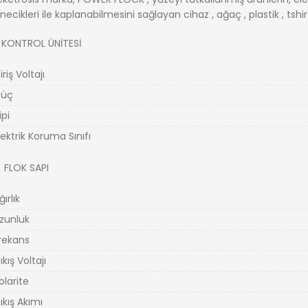
necikleri ile kaplanabilmesini sağlayan cihaz , ağaç , plastik , tshirt
KONTROL ÜNİTESİ
iriş Voltajı
üç
ipi
lektrik Koruma Sınıfı
FLOK SAPI
ğırlık
zunluk
rekans
ıkış Voltajı
olarite
ıkış Akımı