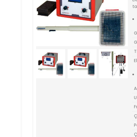
ta
G
G
T
E
A
U
F
Ç
P
Ç