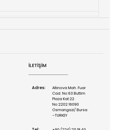
İLETIŞIM
Adres:
Altınova Mah. Fuar
Cad. No:63 Buttim
Plaza Kat:22
No:2202 16090
Osmangazi/ Bursa
–TURKEY
Tel:
+90 (224) 211 18 40