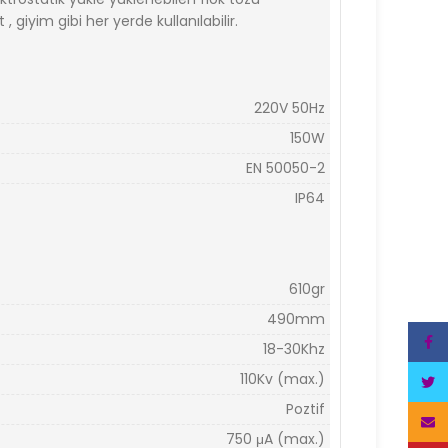
 , giyim gibi her yerde kullanılabilir.
220V 50Hz
150W
EN 50050-2
IP64
610gr
490mm
Face
18-30Khz
110Kv (max.)
Twitt
Poztif
Email
750 μA (max.)