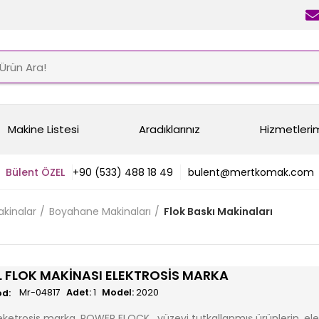
Makine Listesi
Aradıklarınız
Hizmetleri
Bülent ÖZEL
+90 (533) 488 18 49
bulent@mertkomak.com
Makinalar
Boyahane Makinaları
Flok Baskı Makinaları
L FLOK MAKINASI ELEKTROSIS MARKA
Mr-04817
Adet:
1
Model:
2020
eketrosis marka, POWER FLOCK , yüzeyi tutkallanmış ürünlerin, ele