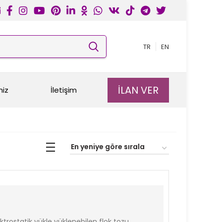
TR
EN
İLAN VER
miz
İletişim
ktrostatik yükle yüklenebilen flok tozu