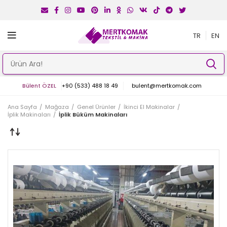
TR
EN
Bülent ÖZEL
+90 (533) 488 18 49
bulent@mertkomak.com
Ana Sayfa
Mağaza
Genel Ürünler
İkinci El Makinalar
İplik Makinaları
İplik Büküm Makinaları