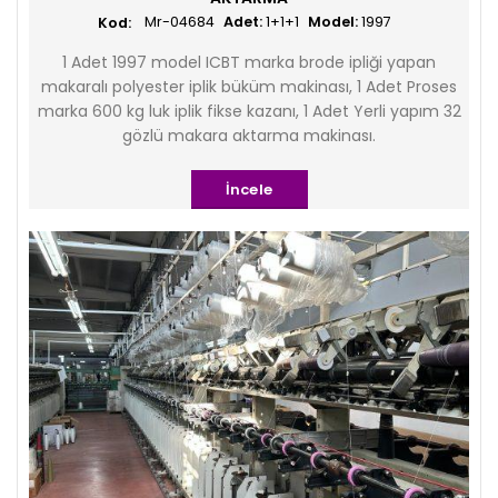
Mr-04684
Adet:
1+1+1
Model:
1997
1 Adet 1997 model ICBT marka brode ipliği yapan
makaralı polyester iplik büküm makinası, 1 Adet Proses
marka 600 kg luk iplik fikse kazanı, 1 Adet Yerli yapım 32
gözlü makara aktarma makinası.
İncele