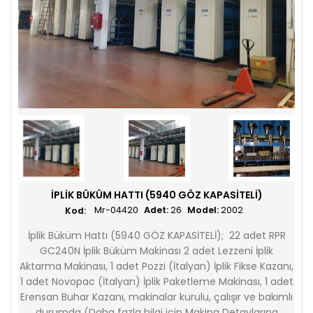
İPLIK BÜKÜM HATTI (5940 GÖZ KAPASİTELİ)
Mr-04420
Adet:
26
Model:
2002
İplik Büküm Hattı (5940 GÖZ KAPASİTELİ); 22 adet RPR
GC240N İplik Büküm Makinası 2 adet Lezzeni İplik
Aktarma Makinası, 1 adet Pozzi (İtalyan) İplik Fikse Kazanı,
1 adet Novopac (İtalyan) İplik Paketleme Makinası, 1 adet
Erensan Buhar Kazanı, makinalar kurulu, çalışır ve bakımlı
durumda (Daha fazla bilgi için Makina Detaylarına