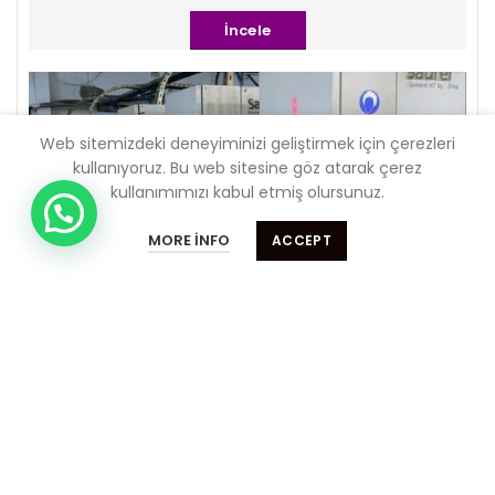
İncele
Web sitemizdeki deneyiminizi geliştirmek için çerezleri
kullanıyoruz.
Bu web sitesine göz atarak çerez
kullanımımızı kabul etmiş olursunuz.
Almak istediğiniz makinaları sitemizden ,
Size nasıl yardımcı olabilirim ??
satmak istediğiniz makinaları bizlere
MORE INFO
ACCEPT
bildirebilirsiniz. 0 533 488 18 49