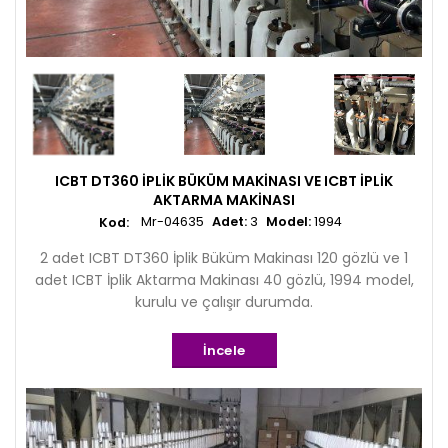
ICBT DT360 İPLIK BÜKÜM MAKINASI VE ICBT İPLIK
AKTARMA MAKINASI
Mr-04635
Adet:
3
Model:
1994
2 adet ICBT DT360 İplik Büküm Makinası 120 gözlü ve 1
adet ICBT İplik Aktarma Makinası 40 gözlü, 1994 model,
kurulu ve çalışır durumda.
İncele