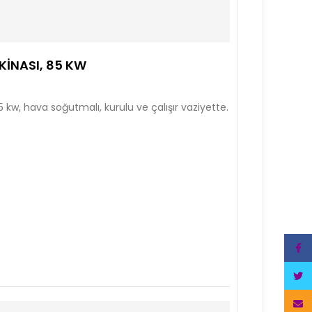
INASI, 85 KW
kw, hava soğutmalı, kurulu ve çalışır vaziyette.
Face
Twitt
Email