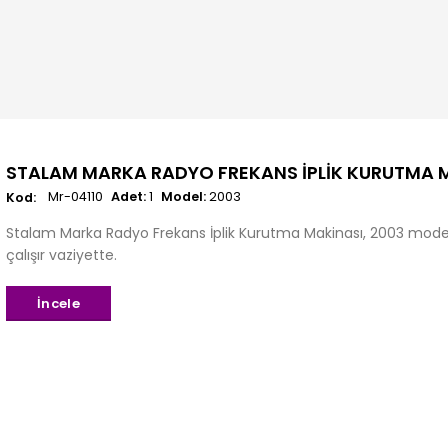
STALAM MARKA RADYO FREKANS İPLIK KURUTMA 
Mr-04110
Adet:
1
Model:
2003
Stalam Marka Radyo Frekans İplik Kurutma Makinası, 2003 model,
çalışır vaziyette.
İncele