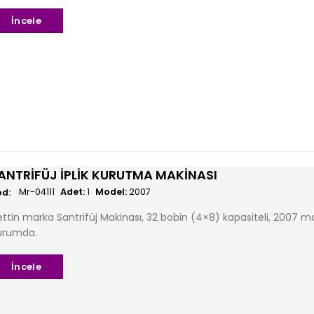
İncele
ANTRIFÜJ İPLIK KURUTMA MAKINASI
Mr-04111
Adet:
1
Model:
2007
ttin marka Santrifüj Makinası, 32 bobin (4×8) kapasiteli, 2007 mod
urumda.
İncele