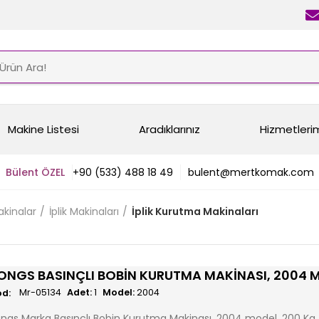
Makine Listesi
Aradıklarınız
Hizmetleri
Bülent ÖZEL
+90 (533) 488 18 49
bulent@mertkomak.com
Makinalar
İplik Makinaları
İplik Kurutma Makinaları
ONGS BASINÇLI BOBIN KURUTMA MAKINASI, 2004 
Mr-05134
Adet:
1
Model:
2004
ngs Marka Basınçlı Bobin Kurutma Makinası, 2004 model, 200 Kg, 