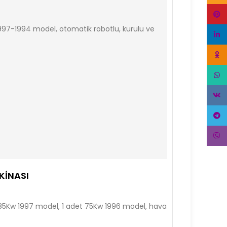
Pinte
 1997-1994 model, otomatik robotlu, kurulu ve
linke
Odnok
What
VK
Tele
Viber
KINASI
 85Kw 1997 model, 1 adet 75Kw 1996 model, hava