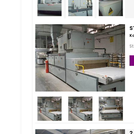
S
St
2