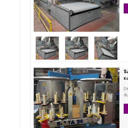
S
De
d