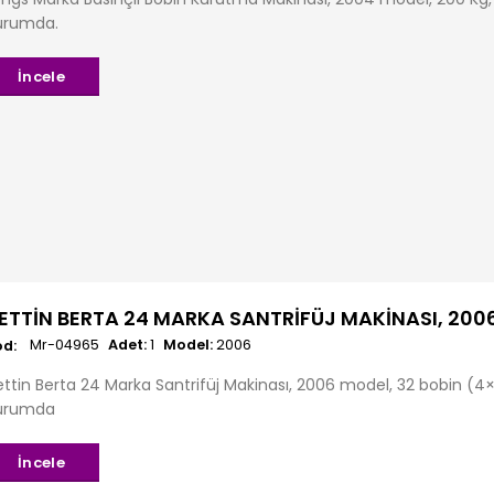
urumda.
İncele
ETTIN BERTA 24 MARKA SANTRIFÜJ MAKINASI, 2006
Mr-04965
Adet:
1
Model:
2006
ttin Berta 24 Marka Santrifüj Makinası, 2006 model, 32 bobin (4×8)
urumda
İncele