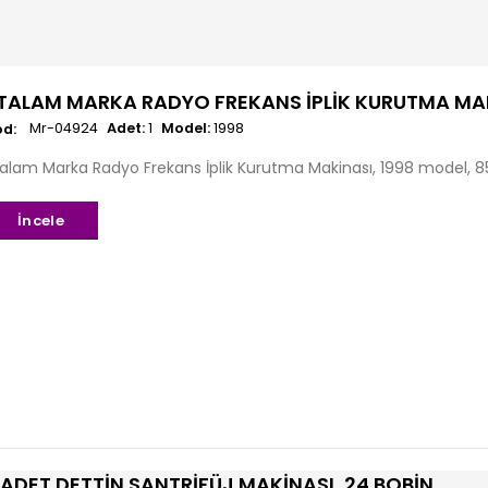
TALAM MARKA RADYO FREKANS İPLIK KURUTMA MAK
Mr-04924
Adet:
1
Model:
1998
alam Marka Radyo Frekans İplik Kurutma Makinası, 1998 model, 85 
İncele
 ADET DETTIN SANTRIFÜJ MAKINASI, 24 BOBIN