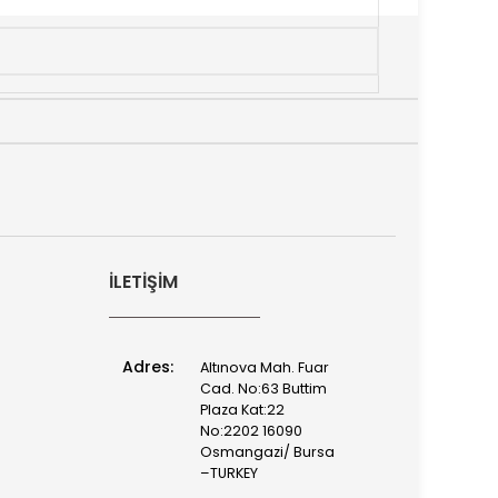
İLETIŞIM
Adres:
Altınova Mah. Fuar
Cad. No:63 Buttim
Plaza Kat:22
No:2202 16090
Osmangazi/ Bursa
–TURKEY