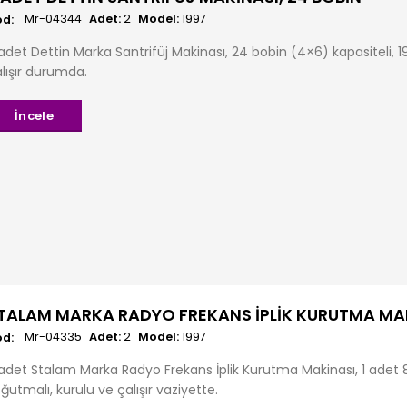
Mr-04344
Adet:
2
Model:
1997
adet Dettin Marka Santrifüj Makinası, 24 bobin (4×6) kapasiteli,
lışır durumda.
İncele
TALAM MARKA RADYO FREKANS İPLIK KURUTMA MA
Mr-04335
Adet:
2
Model:
1997
adet Stalam Marka Radyo Frekans İplik Kurutma Makinası, 1 adet
ğutmalı, kurulu ve çalışır vaziyette.