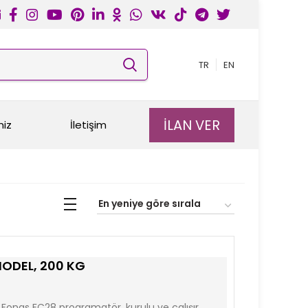
TR
EN
İLAN VER
miz
İletişim
MODEL, 200 KG
Fongs FC28 programatör, kurulu ve çalışır