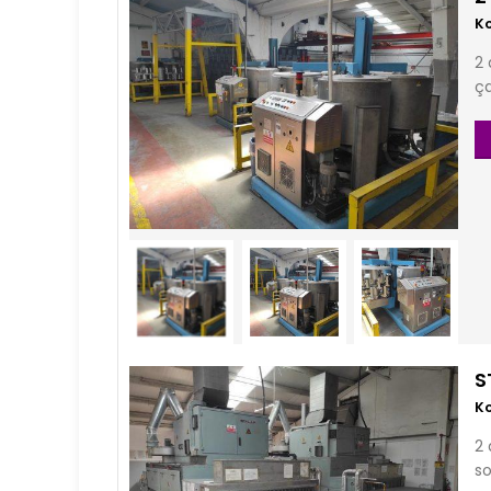
2 
ça
S
2 
so