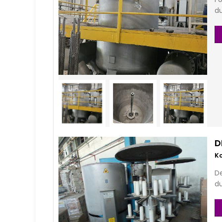
d
D
De
d