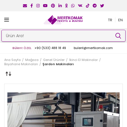
TR
EN
Bülent ÖZEL
+90 (533) 488 18 49
bulent@mertkomak.com
Ana Sayfa
Mağaza
Genel Ürünler
İkinci El Makinalar
Boyahane Makinaları
Şardon Makinaları