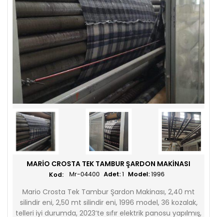
MARIO CROSTA TEK TAMBUR ŞARDON MAKINASI
Mr-04400
Adet:
1
Model:
1996
Mario Crosta Tek Tambur Şardon Makinası, 2,40 mt
silindir eni, 2,50 mt silindir eni, 1996 model, 36 kozalak,
telleri iyi durumda, 2023’te sıfır elektrik panosu yapılmış,