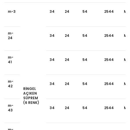
m-3
34
24
54
2544
MA
m-
34
24
54
2544
MA
24
m-
34
24
54
2544
MA
41
m-
34
24
54
2544
MA
42
RİNGEL
AÇIKEN
SÜPREM
(6 RENK)
m-
34
24
54
2544
MA
43
m-