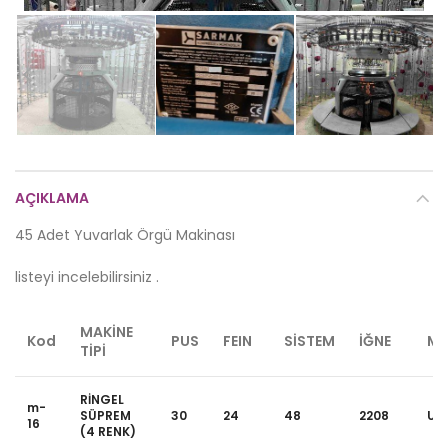
AÇIKLAMA
45 Adet Yuvarlak Örgü Makinası
listeyi incelebilirsiniz .
MAKİNE
Kod
PUS
FEIN
SİSTEM
İĞNE
MA
TİPİ
RİNGEL
m-
SÜPREM
30
24
48
2208
UN
16
(4 RENK)