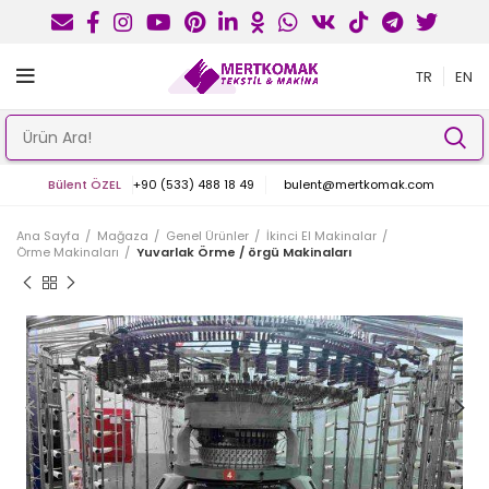
TR
EN
Bülent ÖZEL
+90 (533) 488 18 49
bulent@mertkomak.com
Ana Sayfa
Mağaza
Genel Ürünler
İkinci El Makinalar
Örme Makinaları
Yuvarlak Örme / örgü Makinaları