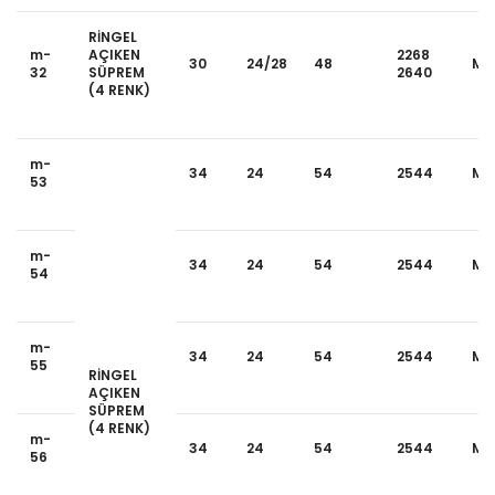
RİNGEL
m-
AÇIKEN
2268
30
24/28
48
MA
32
SÜPREM
2640
(4 RENK)
m-
34
24
54
2544
MA
53
m-
34
24
54
2544
MA
54
m-
34
24
54
2544
MA
55
RİNGEL
AÇIKEN
SÜPREM
(4 RENK)
m-
34
24
54
2544
MA
56