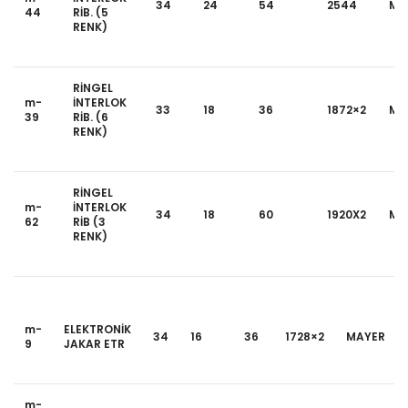
34
24
54
2544
MA
44
RİB. (5
RENK)
RİNGEL
m-
İNTERLOK
33
18
36
1872×2
MO
39
RİB. (6
RENK)
RİNGEL
m-
İNTERLOK
34
18
60
1920X2
MO
62
RİB (3
RENK)
m-
ELEKTRONİK
34
16
36
1728×2
MAYER
9
JAKAR ETR
m-