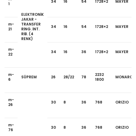
34
16
54
1728×2
MAYER
1
ELEKTRONİK
JAKAR -
m-
TRANSFER
34
16
54
1728×2
MAYER
21
RİNG. İNT.
RİB. (4
RENK)
m-
34
16
36
1728×2
MAYER
22
m-
2232
SÜPREM
26
28/22
78
MONARCH
6
1800
m-
30
8
36
768
ORIZIO
26
m-
30
8
36
768
ORIZIO
76