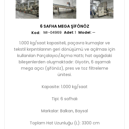
6 SAFHA MEGA ŞIFÖNÖZ
Mr-04969
Adet:
1
Model:
—
1.000 kg/saat kapasiteli, paçavra kumaşlar ve
tekstil kırpıntılarının geri dönüşümü ve açılması için
kullanılan Parçalayıcı/Açma Hattı; hat aşağıdaki
bileşenlerden oluşmaktadır: Giyotin, 6 aşamalı
mega açıcı (şifönöz), pres ve toz filtreleme
ünitesi.
Kapasite: 1.000 kg/saat
Tipi: 6 safhalı
Markalar: Balkan, Baysal
Toplam Hat Uzunluğu (L): 3300 cm