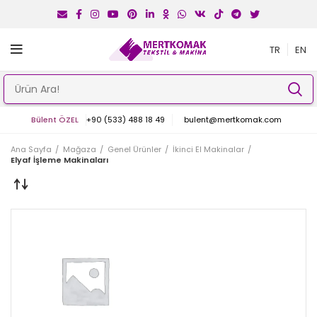
TR
EN
Bülent ÖZEL
+90 (533) 488 18 49
bulent@mertkomak.com
Ana Sayfa
Mağaza
Genel Ürünler
İkinci El Makinalar
Elyaf İşleme Makinaları